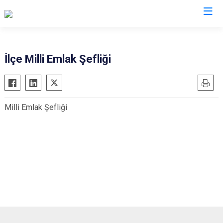
Diyarbakır
İlçe Milli Emlak Şefliği
Bismil
Kocaköy
Çermik
Kulp
Milli Emlak Şefliği
Çınar
Lice
Çüngüş
Silvan
Dicle
Bağlar
Eğil
Kayapınar
Ergani
Yenişehir
Hani
Sur
Hazro