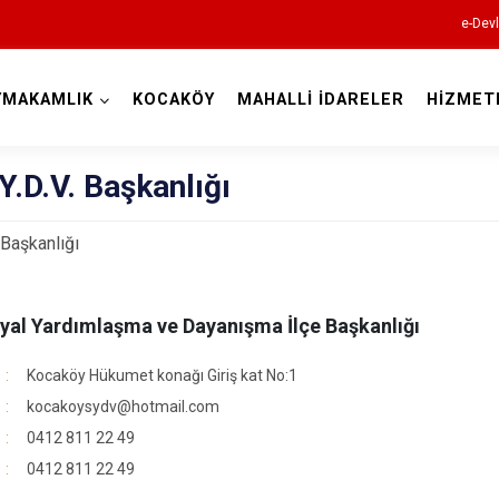
e-Devl
YMAKAMLIK
KOCAKÖY
MAHALLİ İDARELER
HİZMET
Diyarbakır
.Y.D.V. Başkanlığı
. Başkanlığı
Bismil
yal Yardımlaşma ve Dayanışma İlçe Başkanlığı
Çermik
Kocaköy Hükumet konağı Giriş kat No:1
Çınar
kocakoysydv@hotmail.com
Çüngüş
0412 811 22 49
Dicle
0412 811 22 49