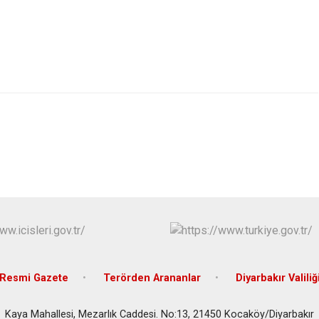
Eğil
Ergani
Hani
Hazro
Resmi Gazete
Terörden Arananlar
Diyarbakır Valiliğ
Kaya Mahallesi, Mezarlık Caddesi. No:13, 21450 Kocaköy/Diyarbakır