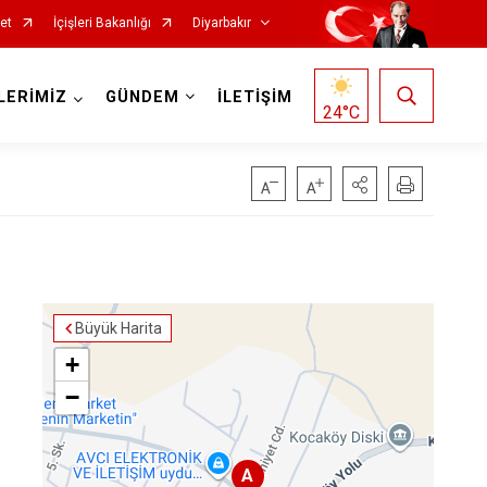
et
İçişleri Bakanlığı
Diyarbakır
LERİMİZ
GÜNDEM
İLETİŞİM
24
°C
Kocaköy
Büyük Harita
Kulp
+
Lice
−
Silvan
Bağlar
A