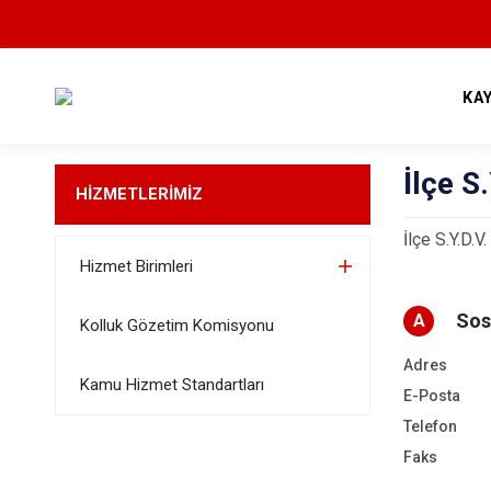
KA
İlçe S
HİZMETLERİMİZ
İlçe S.Y.D.V
Hizmet Birimleri
Sos
A
Kolluk Gözetim Komisyonu
Adres
Kamu Hizmet Standartları
E-Posta
Telefon
Faks