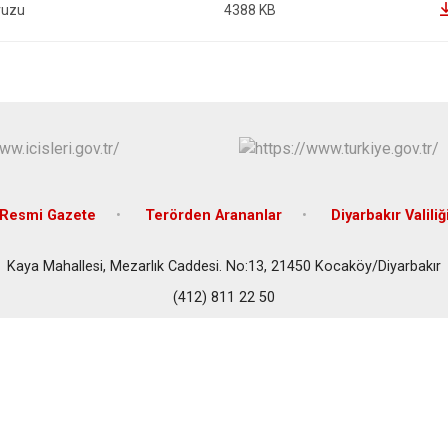
Eğil
vuzu
4388 KB
Ergani
Hani
Hazro
Resmi Gazete
Terörden Arananlar
Diyarbakır Valiliğ
Kaya Mahallesi, Mezarlık Caddesi. No:13, 21450 Kocaköy/Diyarbakır
(412) 811 22 50