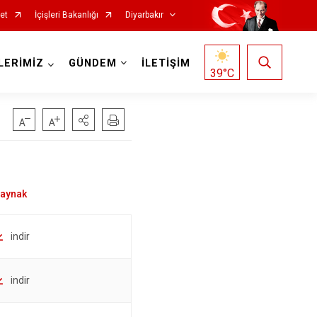
et
İçişleri Bakanlığı
Diyarbakır
LERİMİZ
GÜNDEM
İLETİŞİM
39
°C
Kocaköy
Kulp
indir
Lice
Silvan
indir
Bağlar