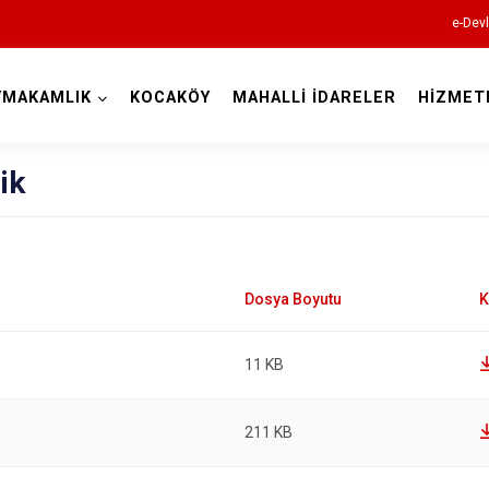
e-Devl
YMAKAMLIK
KOCAKÖY
MAHALLİ İDARELER
HİZMET
Diyarbakır
ik
Bismil
Çermik
11 KB
Çınar
Çüngüş
211 KB
Dicle