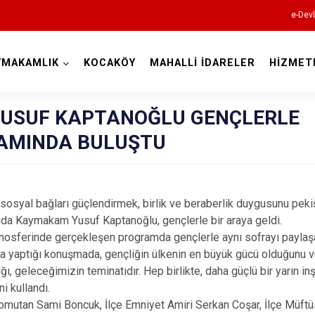
e-Devl
YMAKAMLIK
KOCAKÖY
MAHALLİ İDARELER
HİZMET
Diyarbakır
USUF KAPTANOĞLU GENÇLERLE
AMINDA BULUŞTU
Bismil
yal bağları güçlendirmek, birlik ve beraberlik duygusunu peki
nda Kaymakam Yusuf Kaptanoğlu, gençlerle bir araya geldi.
Çermik
mosferinde gerçekleşen programda gençlerle aynı sofrayı payl
Çınar
da yaptığı konuşmada, gençliğin ülkenin en büyük gücü olduğunu vu
Çüngüş
lığı, geleceğimizin teminatıdır. Hep birlikte, daha güçlü bir yarın 
i kullandı.
Dicle
mutan Sami Boncuk, İlçe Emniyet Amiri Serkan Coşar, İlçe Müft