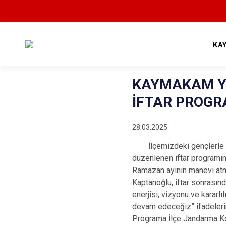
KA
KAYMAKAM Y
İFTAR PROGR
28.03.2025
İlçemizdeki gençlerle sos
düzenlenen iftar programı
Ramazan ayının manevi at
Kaptanoğlu, iftar sonrasın
enerjisi, vizyonu ve kararlı
devam edeceğiz” ifadelerin
Programa İlçe Jandarma Ko