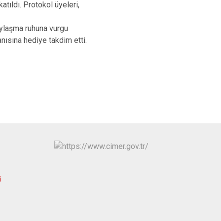
Kayapınar
tıldı. Protokol üyeleri,
Yenişehir
paylaşma ruhuna vurgu
Sur
ısına hediye takdim etti.
i