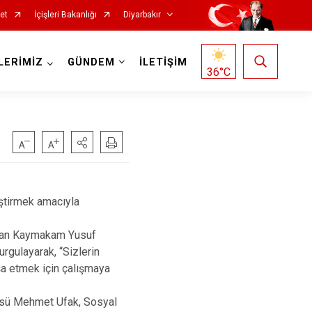
et
İçişleri Bakanlığı
Diyarbakır
LERİMİZ
GÜNDEM
İLETİŞİM
36
°C
Kocaköy
ştirmek amacıyla
Kulp
aşan Kaymakam Yusuf
Lice
rgulayarak, “Sizlerin
Silvan
inşa etmek için çalışmaya
Bağlar
üsü Mehmet Ufak, Sosyal