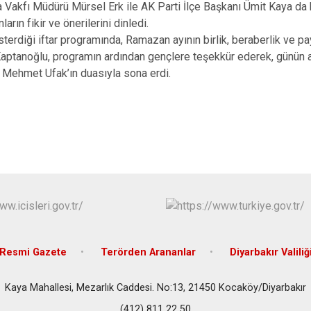
Eğil
akfı Müdürü Mürsel Erk ile AK Parti İlçe Başkanı Ümit Kaya da ka
rın fikir ve önerilerini dinledi.
Ergani
sterdiği iftar programında, Ramazan ayının birlik, beraberlik ve 
Hani
ptanoğlu, programın ardından gençlere teşekkür ederek, günün an
Hazro
ü Mehmet Ufak’ın duasıyla sona erdi.
Resmi Gazete
Terörden Arananlar
Diyarbakır Valiliğ
Kaya Mahallesi, Mezarlık Caddesi. No:13, 21450 Kocaköy/Diyarbakır
(412) 811 22 50