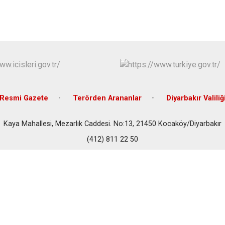
Eğil
Ergani
Hani
Hazro
Resmi Gazete
Terörden Arananlar
Diyarbakır Valiliğ
Kaya Mahallesi, Mezarlık Caddesi. No:13, 21450 Kocaköy/Diyarbakır
(412) 811 22 50