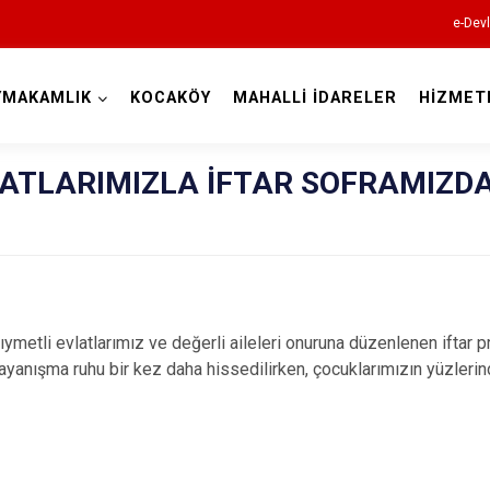
e-Devl
YMAKAMLIK
KOCAKÖY
MAHALLİ İDARELER
HİZMET
Diyarbakır
LATLARIMIZLA İFTAR SOFRAMIZD
Bismil
li evlatlarımız ve değerli aileleri onuruna düzenlenen iftar p
Çermik
 dayanışma ruhu bir kez daha hissedilirken, çocuklarımızın yüzle
Çınar
Çüngüş
Dicle