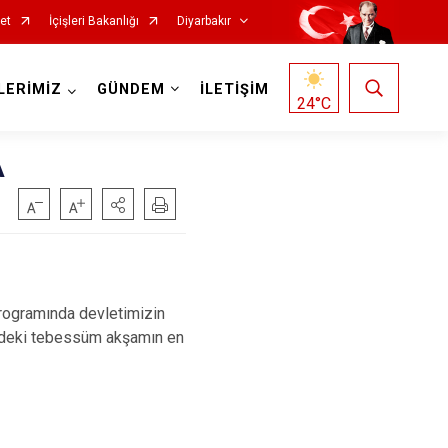
et
İçişleri Bakanlığı
Diyarbakır
LERİMİZ
GÜNDEM
İLETİŞİM
24
°C
A
Kocaköy
rogramında devletimizin
Kulp
rindeki tebessüm akşamın en
Lice
Silvan
Bağlar